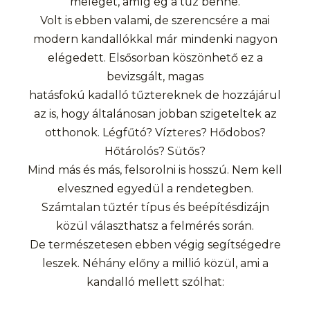
meleget, amíg ég a tűz benne.
Volt is ebben valami, de szerencsére a mai
modern kandallókkal már mindenki nagyon
elégedett. Elsősorban köszönhető ez a
bevizsgált, magas
hatásfokú kadalló tűztereknek de hozzájárul
az is, hogy általánosan jobban szigeteltek az
otthonok. Légfűtó? Vízteres? Hődobos?
Hőtárolós? Sütős?
Mind más és más, felsorolni is hosszú. Nem kell
elveszned egyedül a rendetegben.
Számtalan tűztér típus és beépítésdizájn
közül választhatsz a felmérés során.
De természetesen ebben végig segítségedre
leszek. Néhány előny a millió közül, ami a
kandalló mellett szólhat: