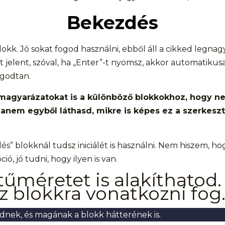
Bekezdés
okk. Jó sokat fogod használni, ebből áll a cikked legna
 jelent, szóval, ha „Enter”-t nyomsz, akkor automatikus
ugodtan.
magyarázatokat is a különböző blokkokhoz, hogy ne
 hanem egyből láthasd, mikre is képes ez a szerkesz
s” blokknál tudsz iniciálét is használni. Nem hiszem, ho
ció, jó tudni, hogy ilyen is van.
tűméretet is alakíthatod.
z blokkra vonatkozni fog
dnek, és magának a blokk hátterének is.