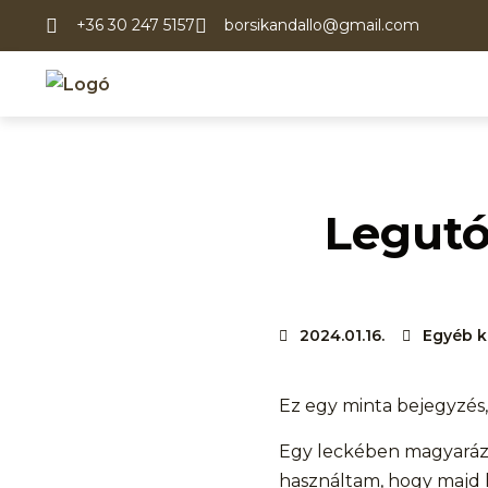
+36 30 247 5157
borsikandallo@gmail.com
Legutó
2024.01.16.
Egyéb k
Ez egy minta bejegyzés,
Egy leckében magyarázo
használtam, hogy majd 