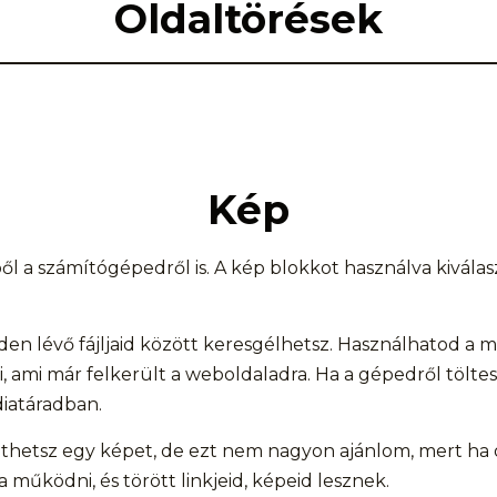
Oldaltörések
Kép
l a számítógépedről is. A kép blokkot használva kivála
en lévő fájljaid között keresgélhetsz. Használhatod a mé
, ami már felkerült a weboldaladra. Ha a gépedről töltesz
iatáradban.
thetsz egy képet, de ezt nem nagyon ajánlom, mert ha ot
 működni, és törött linkjeid, képeid lesznek.