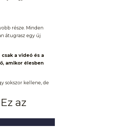
gyobb része. Minden
an átugrasz egy új
 csak a videó és a
tő, amikor élesben
gy sokszor kellene, de
 Ez az
.