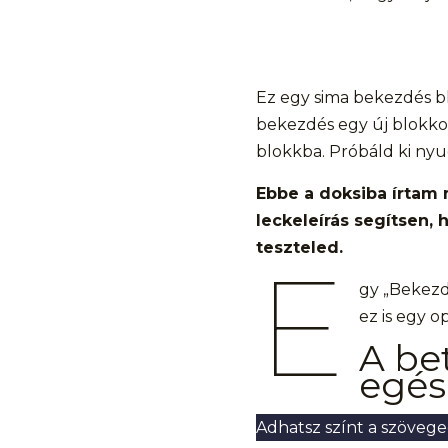
Ez egy sima bekezdés bl
bekezdés egy új blokkot
blokkba. Próbáld ki ny
Ebbe a doksiba írtam 
leckeleírás segítsen,
teszteled.
E
gy „Bekezdé
ez is egy op
A be
egés
Adhatsz színt a szövege