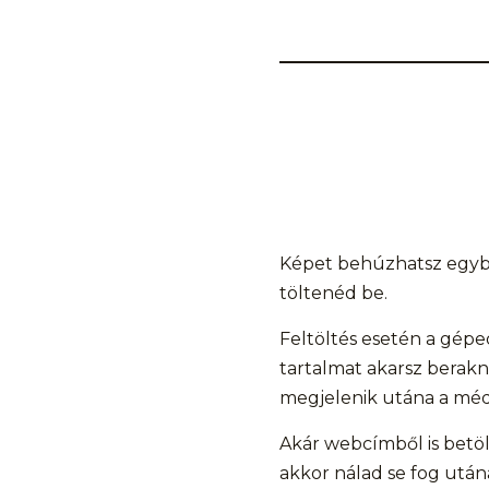
Képet behúzhatsz egybő
töltenéd be.
Feltöltés esetén a géped
tartalmat akarsz berakni
megjelenik utána a méd
Akár webcímből is betöl
akkor nálad se fog utána