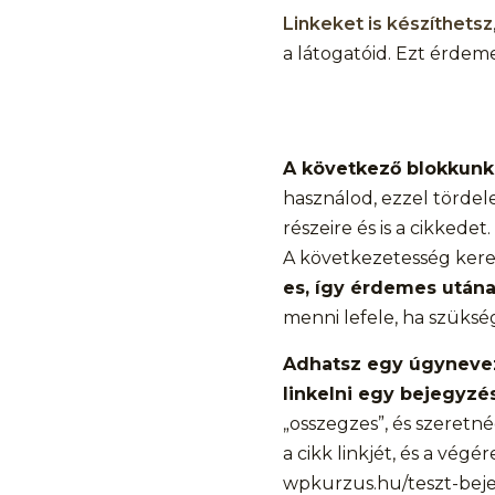
Linkeket is készíthetsz
a látogatóid. Ezt érdem
A következő blokkunk
használod, ezzel tördel
részeire és is a cikkedet.
A következetesség keres
es, így érdemes után
menni lefele, ha szüksé
Adhatsz egy úgynevez
linkelni egy bejegyzé
„osszegzes”, és szeretn
a cikk linkjét, és a vé
wpkurzus.hu/teszt-beje