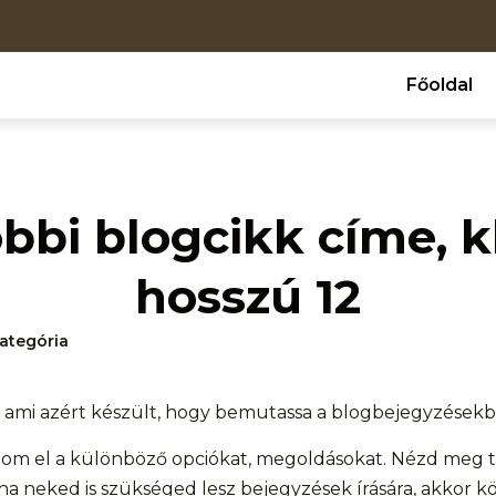
Főoldal
bbi blogcikk címe, kb
hosszú 12
ategória
 ami azért készült, hogy bemutassa a blogbejegyzésekb
m el a különböző opciókat, megoldásokat. Nézd meg te
ha neked is szükséged lesz bejegyzések írására, akkor 