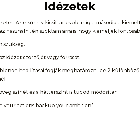
Idézetek
zetes. Az első egy kicsit uncsibb, míg a második a kieme
z használni, én szoktam arra is, hogy kiemeljek fontosa
n szükség.
z idézet szerzőjét vagy forrását.
blonod beállításai fogják meghatározni, de 2 különböző 
él.
öveg színét és a háttérszínt is tudod módosítani.
e your actions backup your ambition”