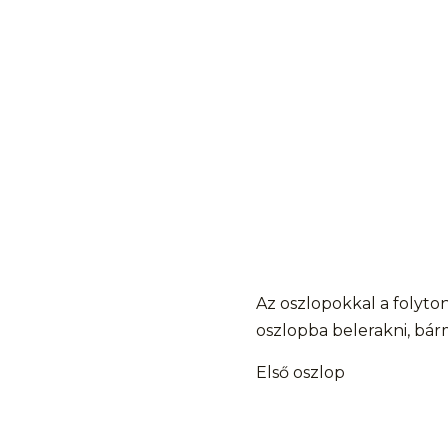
Az oszlopokkal a folyt
oszlopba belerakni, bárm
Első oszlop