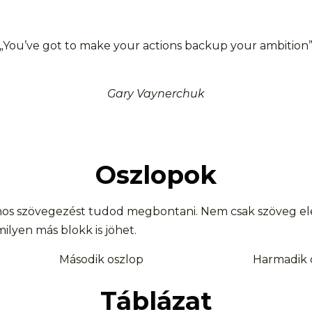
„You’ve got to make your actions backup your ambition
Gary Vaynerchuk
Oszlopok
onos szövegezést tudod megbontani. Nem csak szöveg e
ilyen más blokk is jöhet.
Második oszlop
Harmadik 
Táblázat