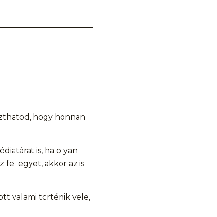
szthatod, hogy honnan
diatárat is, ha olyan
 fel egyet, akkor az is
t valami történik vele,