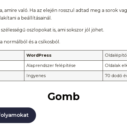
a, amire való. Ha az elején rosszul adtad meg a sorok va
ítani a beállításainál.
zélességű oszlopokat is, ami sokszor jól jöhet.
 a normálból és a csíkosból.
WordPress
Oldalépítő
Alaprendszer felépítése
Oldalak el
Ingyenes
70 dodó é
Gomb
folyamokat