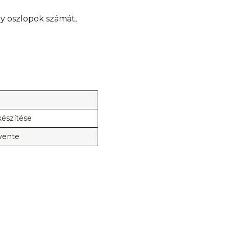
gy oszlopok számát,
készítése
vente