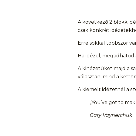
A következő 2 blokk idé
csak konkrét idézetekhe
Erre sokkal többször va
Ha idézel, megadhatod a
A kinézetüket majd a sa
választani mind a kettőn
A kiemelt idézetnél a sz
„You’ve got to mak
Gary Vaynerchuk