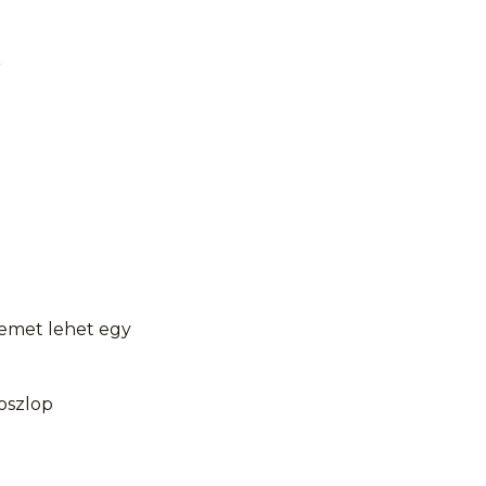
”
lemet lehet egy
oszlop