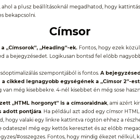
, ahol a plusz beállításoknál megadhatod, hogy kattintá
es bekapcsolni.
Címsor
 a „Címsorok”, „Heading”-ek.
Fontos, hogy ezek közül
ed a bejegyzésedet. Logikusan bontsd fel előbb nagyobb
őoptimalizálás szempontjából is fontos.
A bejegyzésed
a a cikked legnagyobb egységének a „Címsor 2”-est
g van még kisebbekre. 4-nél kisebbet én még sose hasz
ett „HTML horgonyt” is a címsoraidnak
, ami azért ki
s adott pontjára
. Ha például azt adod egy címsor HTM
éd, hogy valaki egy linkre kattintva rögtön ehhez a rész
gére odateszel még egy kettős keresztet és az előbb mega
gyzes/#osszegzes. Fontos, hogy mindig ékezet nélkül, k