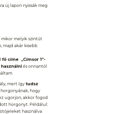
sra új lapon nyissák meg
 mikor melyik szintűt
, majd akár kisebb
 fő címe „Címsor 1”-
 használni
és onnantól
náltam.
rály, mert így
tudsz
L horgonyának, hogy
hez ugorjon, akkor fogod
dott horgonyt. Példálul:
ötőjeleket használva