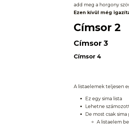
add meg a horgony szöve
Ezen kívül még igazít
Címsor 2
Címsor 3
Címsor 4
A listaelemek teljesen
Ez egy sima lista
Lehetne számozott
De most csak sima 
A listaelem be