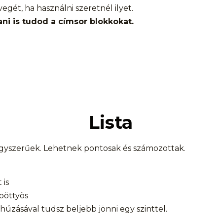
gét, ha használni szeretnél ilyet.
ani is tudod a címsor blokkokat.
Lista
 egyszerűek. Lehetnek pontosak és számozottak.
 is
pöttyös
húzásával tudsz beljebb jönni egy szinttel.